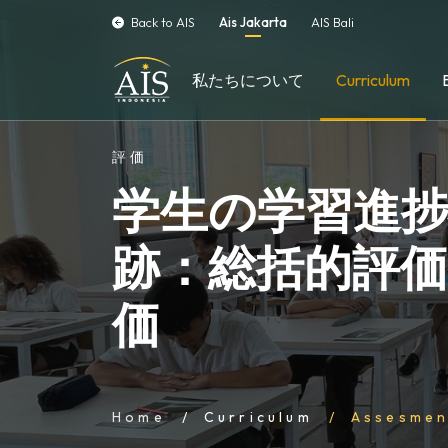
Back to AIS
Ais Jakarta
AIS Bali
私たちについて
Curriculum
評価
学生の学習進
跡：総括的評
価
Home
Curriculum
Assesmen