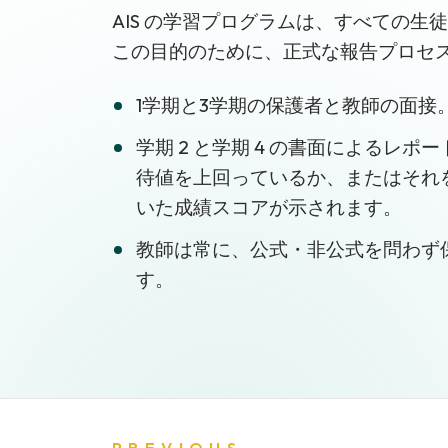
AIS の学習プログラムは、すべての
この目的のために、正式な報告プロセ
1学期と3学期の保護者と教師の面接
学期 2 と学期 4 の書面によるレポ
待値を上回っているか、またはそれを上回
いた成績スコアが示されます。
教師は常に、公式・非公式を問わず
す。
PREVIOUS