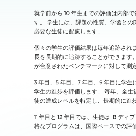
就学前から 10 年生までの評価は内
す。 学生には、課題の性質、学習との
必要な生徒に配慮します。
個々の学生の評価結果は毎年追跡され
長を長期的に追跡することができます。
が合意されたベンチマークに対して測
3 年目、5 年目、7 年目、9 年目に
学生の進歩を評価します。 毎年、全
徒の達成レベルを特定し、長期的に進
11 年目と 12 年目では、生徒は I
格なプログラムは、国際ベースでの評