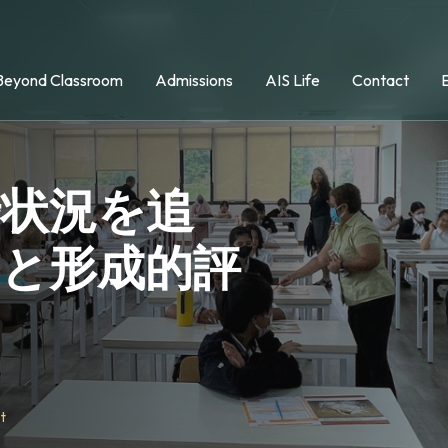
Beyond Classroom
Admissions
AIS Life
Contact
捗状況を追
価と形成的評
t