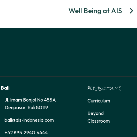
Well Being at AIS
 Bali
私たちについて
Jl. Imam Bonjol No 458A
Curriculum
Denpasar, Bali 80119
Beyond
bali@ais-indonesia.com
Classroom
‪+62 895‑2940‑4444‬