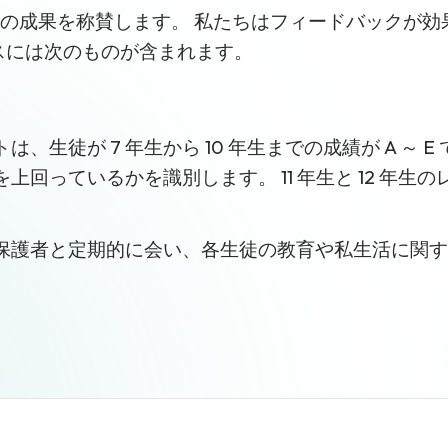
生徒の成果を称賛します。 私たちはフィードバックが
スには次のものが含まれます。
。
ートは、生徒が 7 年生から 10 年生までの成績が A 
っているかを識別します。 11 年生と 12 年生のレポ
保護者と定期的に会い、各生徒の教育や私生活に関す