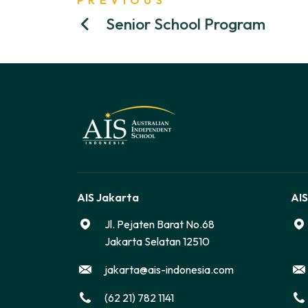
Senior School Program
AIS Jakarta
AIS
Jl. Pejaten Barat No.68
Jakarta Selatan 12510
jakarta@ais-indonesia.com
(62 21) 782 1141