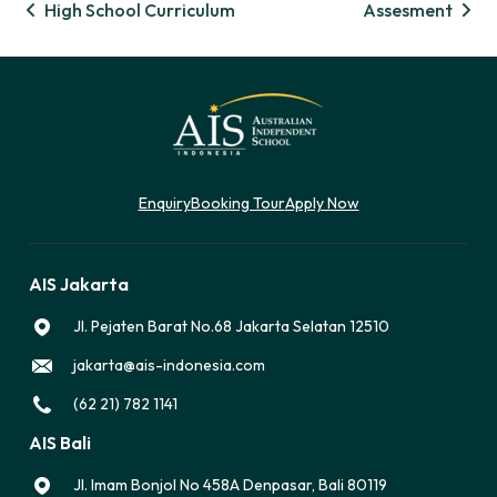
High School Curriculum
Assesment
Enquiry
Booking Tour
Apply Now
AIS Jakarta
Jl. Pejaten Barat No.68 Jakarta Selatan 12510
jakarta@ais-indonesia.com
(62 21) 782 1141
AIS Bali
Jl. Imam Bonjol No 458A Denpasar, Bali 80119