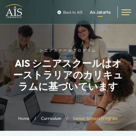
Back to AIS
Ais Jakarta
シニアスクールプログラム
AIS シニアスクールはオ
ーストラリアのカリキュ
ラムに基づいています
Home
Curriculum
Senior School Program